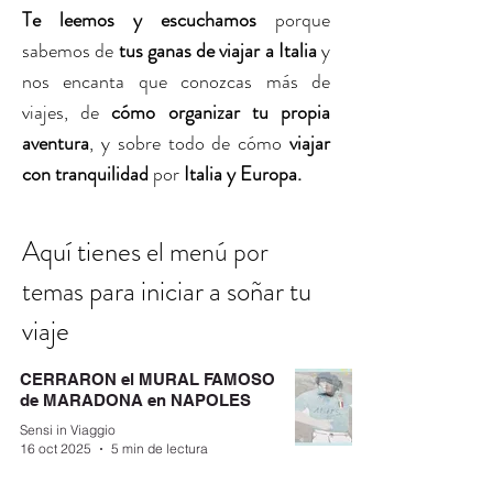
Te leemos y escuchamos
porque
sabemos de
tus ganas de viajar a Italia
y
nos encanta que conozcas más de
viajes, de
cómo organizar tu propia
aventura
, y sobre todo de cómo
viajar
con tranquilidad
por
Italia y Europa.
Aquí tienes
el menú por
para iniciar a soñar tu
temas
viaje
CERRARON el MURAL FAMOSO
de MARADONA en NAPOLES
Sensi in Viaggio
16 oct 2025
5 min de lectura