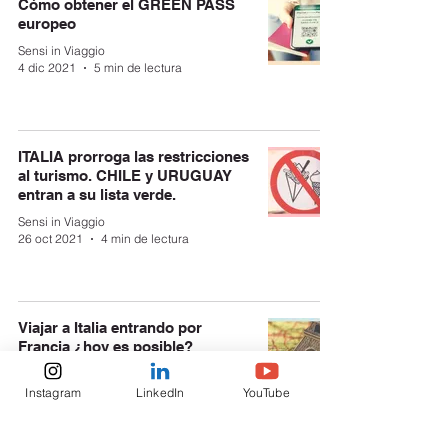
Cómo obtener el GREEN PASS
europeo
Sensi in Viaggio
4 dic 2021
5 min de lectura
ITALIA prorroga las restricciones
al turismo. CHILE y URUGUAY
entran a su lista verde.
Sensi in Viaggio
26 oct 2021
4 min de lectura
Viajar a Italia entrando por
Francia ¿hoy es posible?
Sensi in Viaggio
21 oct 2021
4 min de lectura
Instagram
LinkedIn
YouTube