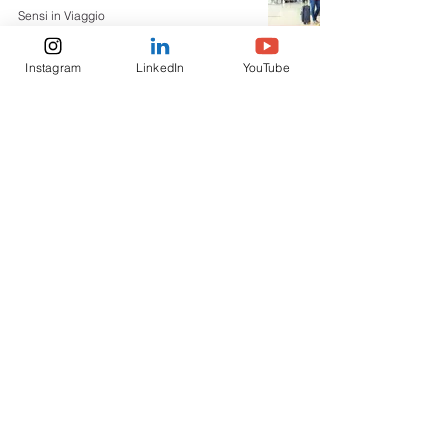
Sensi in Viaggio
30 abr 2022
4 min de lectura
Instagram
LinkedIn
YouTube
VIAJAR A ITALIA desde ABRIL
2022, aquí las nuevas reglas
Sensi in Viaggio
2 abr 2022
4 min de lectura
GREEN PASS ONLINE y
REQUISITOS para Viajar a Italia.
Marzo 2022
Sensi in Viaggio
4 mar 2022
5 min de lectura