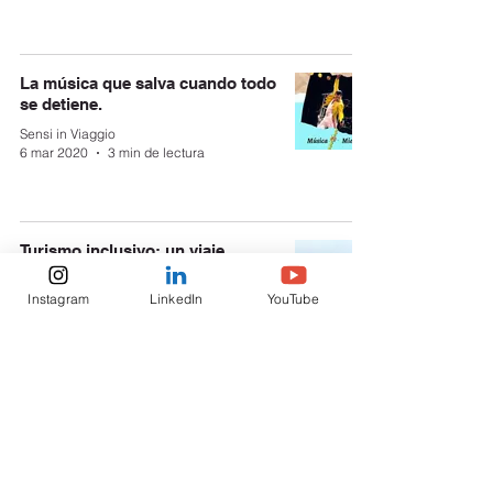
La música que salva cuando todo
se detiene.
Sensi in Viaggio
6 mar 2020
3 min de lectura
Turismo inclusivo: un viaje
pensado para personas con
capacidades especiales.
Instagram
LinkedIn
YouTube
Sensi in Viaggio
20 ene 2020
4 min de lectura
Cómo armar la maleta y… ¡Viajar
tranquilos!
Sensi in Viaggio