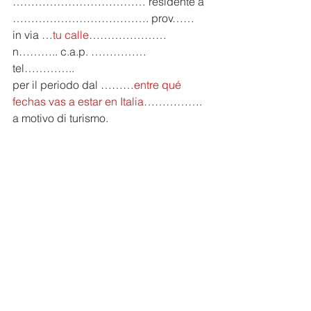
……………………………… residente a 
………………………………. prov……
in via …
tu calle
………………… 
n……….. c.a.p. …………… 
tel…………..
per il periodo dal ………
entre qué 
fechas vas a estar en Italia
…………….
a motivo di turismo.
carta de invitacion para viajar a italia