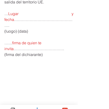
salida del territorio UE.
…
Lugar y 
fecha
………………………………………
….
(luogo) (data)
……
firma de quien te 
invita
…………………………………
(firma del dichiarante)
carta de invitacion para viajar a italia