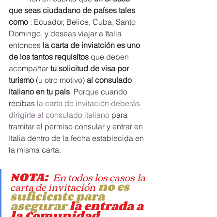
que seas ciudadano de países tales 
como
 : Ecuador, Belice, Cuba, Santo 
Domingo, y deseas viajar a Italia 
entonces 
la carta de inviatción es uno 
de los tantos requisitos
 que deben 
acompañar 
tu solicitud de visa por 
turismo
 (u otro motivo) 
al consulado 
italiano en tu país
. Porque cuando 
recibas
 la carta de invitación deberás 
dirigirte al consulado italiano
 para 
tramitar el permiso consular y entrar en 
Italia dentro de la fecha establecida en 
la misma carta.
carta de invitacion para viajar a italia
NOTA:  
En todos los casos
la 
carta de invitación
no es 
suficiente para 
asegurar
 la entrada a 
la Comunidad 