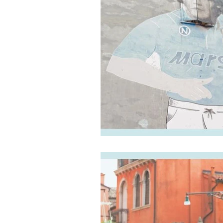
visa y pasaporte
rutas de s
Shooping y compras
Como
Viajar a Italia desde USA
G
Requisitos para viajar a Europa
Devolución del IVA en Italia
Que hacer en Roma