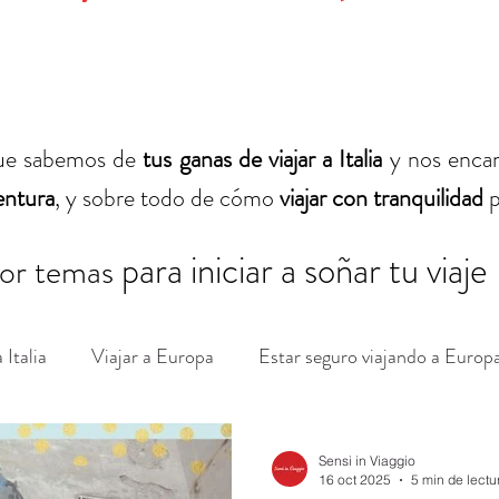
ue sabemos de
tus ganas de viajar a Italia
y nos encan
entura
, y sobre todo de cómo
viajar con tranquilidad
p
para iniciar a soñar tu viaje
or temas
 Italia
Viajar a Europa
Estar seguro viajando a Europ
vocabulario italiano
frases útiles italianas
Cruceros 
Sensi in Viaggio
16 oct 2025
5 min de lectu