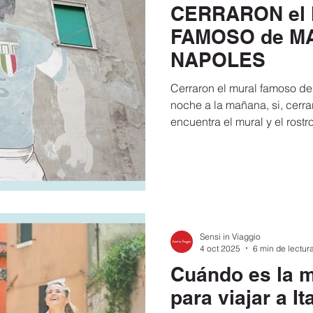
CERRARON el
ensaciones
Viajes y Turismo
Francia
España
FAMOSO de M
NAPOLES
 moverte en
SlowTrip
Turismo inclusivo
Coronav
Cerraron el mural famoso d
noche a la mañana, si, cerra
encuentra el mural y el rost
reen Pass Europeo
Viajar a Italia
Requisitos para viaja
Maradona, venerado como un
apareció cubierto con un li
 202
Ahorra en tu viaje a Italia
Carta de invitación para 
Sensi in Viaggio
Del Aeropuerto a Roma
Documentos para viajar a Italia 
4 oct 2025
6 min de lectur
Cuándo es la 
para viajar a Ita