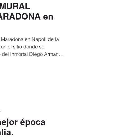
 MURAL
navidad 2019 y año nuevo
ARADONA en
irus
e Maradona en Napoli de la
ron el sitio donde se
ro del inmortal Diego Armando
r a Italia
 santo en esta ciudad,
enzo blanco.
viajar a I
en
Permiso ETIAS
a
mejor época
lia.