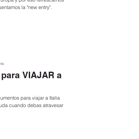
esentamos la "new entry".
ura
ara VIAJAR a
umentos para viajar a Italia
uda cuando debas atravesar