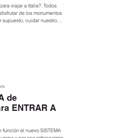
ra viajar a Italia?. Todos
 disfrutar de los monumentos
r supuesto, cuidar nuestro
ura
A de
ra ENTRAR A
n función el nuevo SISTEMA
Europa y por eso refrescamos