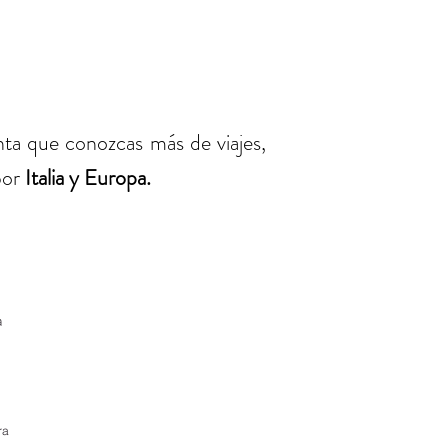
ta que conozcas más de viajes,
or
Italia y Europa.
a
en Europa
ra