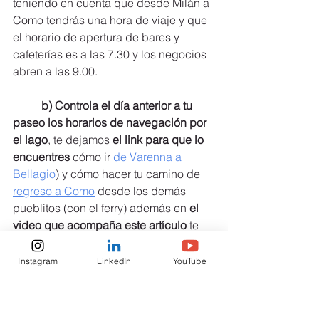
teniendo en cuenta que desde Milán a 
Como tendrás una hora de viaje y que 
el horario de apertura de bares y 
cafeterías es a las 7.30 y los negocios 
abren a las 9.00.
b) Controla el día anterior a tu 
paseo los horarios de navegación por 
el lago
, te dejamos 
el link para que lo 
encuentres
 cómo ir 
de Varenna a 
Bellagio
) y cómo hacer tu camino de 
regreso a Como
 desde los demás 
pueblitos (con el ferry) además en
 el 
video que acompaña este artículo
 te 
muestro cómo leer estas tablas 
horarias (te recomiendo imprimirlas 
Instagram
LinkedIn
YouTube
para leerlas antes de ir al Lago de 
Como).