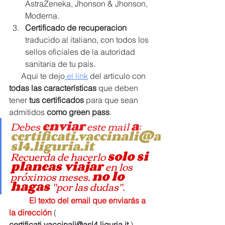
AstraZeneka, Jhonson & Jhonson, 
Moderna.
Certificado de recuperacion
traducido al italiano, con todos los 
sellos oficiales de la autoridad 
sanitaria de tu país.
      Aqui te dejo
 el link
 del artículo con
todas las características 
que deben 
tener 
tus certificados
 para que sean 
admitidos 
como green pass
.
Debes 
enviar
 este mail 
a
: 
certificati.vaccinali@a
sl4.liguria.it  
Recuerda de hacerlo 
solo si 
planeas viajar 
en los 
próximos meses, 
no lo 
hagas 
"por las dudas".
El texto del email que enviarás a 
la dirección 
( 
certificati.vaccinali@asl4.liguria.it
 )   