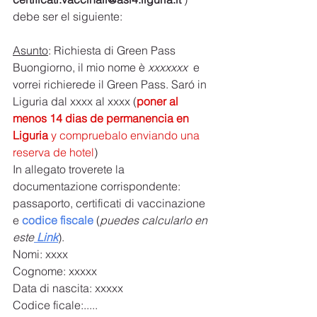
debe ser el siguiente:
Asunto
: Richiesta di Green Pass
Buongiorno, il mio nome è 
xxxxxxx 
 e 
vorrei richierede il Green Pass. Saró in 
Liguria dal xxxx al xxxx (
poner al 
menos 14 dias de permanencia en 
Liguria
 y compruebalo enviando una 
reserva de hotel
)
In allegato troverete la 
documentazione corrispondente: 
passaporto, certificati di vaccinazione 
e 
codice fiscale 
(
puedes calcularlo en 
este
 Link
).
Nomi: xxxx
Cognome: xxxxx
Data di nascita: xxxxx
Codice ficale:.....