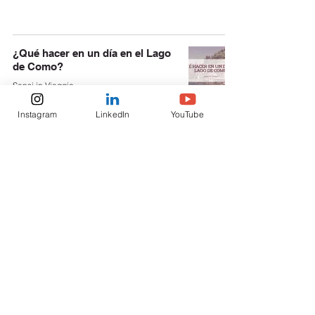
¿Qué hacer en un día en el Lago
de Como?
Sensi in Viaggio
7 nov 2020
6 min de lectura
Instagram
LinkedIn
YouTube
Viajamos en una receta, hoy:
Pasticciotti di Galatina (Sur de
ITALIA)
Sensi in Viaggio
30 oct 2020
4 min de lectura
Seguidores