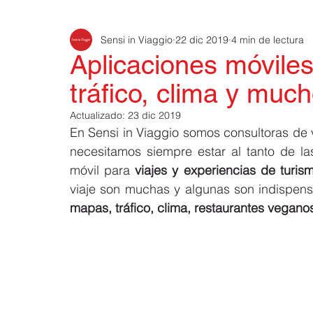
Sensi in Viaggio
22 dic 2019
4 min de lectura
vocabulario italiano
frases útiles italianas
Cruceros e
Aplicaciones móviles
tráfico, clima y muc
Viajes y Turismo
Francia
España
navidad 2019 
Actualizado:
23 dic 2019
En Sensi in Viaggio somos consultoras de 
necesitamos siempre estar al tanto de la
SlowTrip
Turismo inclusivo
Coronavirus
Viajar 
móvil para 
viajes y experiencias de turis
mapas, tráfico, clima, restaurantes vegano
Requisitos para viajar a Italia
Requisitos para viajar a Eur
Carta de invitación para viajar a I
Devolución del IVA en Ita