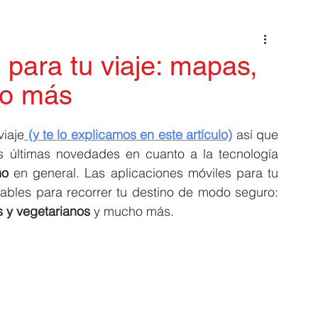
n Europa
visa y pasaporte
rutas de sensaciones
 para tu viaje: mapas,
ho más
y año nuevo
Shooping y compras
Como moverte en
viaje
 (y te lo explicamos en este artículo)
 así que 
s últimas novedades en cuanto a la tecnología 
a Italia desde USA
Green Pass Europeo
Viajar a Italia
mo
 en general. Las aplicaciones móviles para tu 
viaje son muchas y algunas son indispensables para recorrer tu destino de modo seguro: 
s y vegetarianos
 y mucho más. 
opa 202
Ahorra en tu viaje a Italia
lia
Del Aeropuerto a Roma
Documentos para viajar a Italia