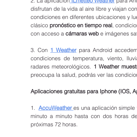
2. La aplicación
 ILmetteo Weather
 para And
disfrutan de la vida al aire libre y viajan c
condiciones en diferentes ubicaciones y lu
clásico 
pronóstico en tiempo real
, condici
con acceso a 
cámaras web
 e imágenes sat
3. Con 
1 Weather
 para Android accedem
condiciones de temperatura, viento, llu
radares meteorológicos. 
1 Weather muest
preocupa la salud, podrás ver las condici
Aplicaciones gratuitas para Iphone (IOS, A
1.  
AccuWeather 
es una aplicación simple 
minuto a minuto hasta con dos horas de 
próximas 72 horas.