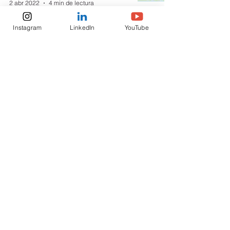
2 abr 2022
4 min de lectura
Instagram
LinkedIn
YouTube
Nuevos requisitos para Viajar a
Italia en 2022- ACTUALIZADO
Sensi in Viaggio
12 feb 2022
5 min de lectura
Seguidores
Sensi in Viaggio
Tu viaje a medida llave en mano