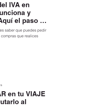
l IVA en
navidad 2019 y año nuevo
unciona y
Aquí el paso a
irus
ebes saber que puedes pedir
s compras que realices
r a Italia
viajar a I
en
Permiso ETIAS
ra
 en tu VIAJE
utarlo al