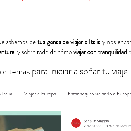
ue sabemos de
tus ganas de viajar a Italia
y nos encan
entura
, y sobre todo de cómo
viajar con tranquilidad
p
para iniciar a soñar tu viaje
or temas
 Italia
Viajar a Europa
Estar seguro viajando a Europ
vocabulario italiano
frases útiles italianas
Cruceros 
Sensi in Viaggio
2 dic 2022
8 min de lectur