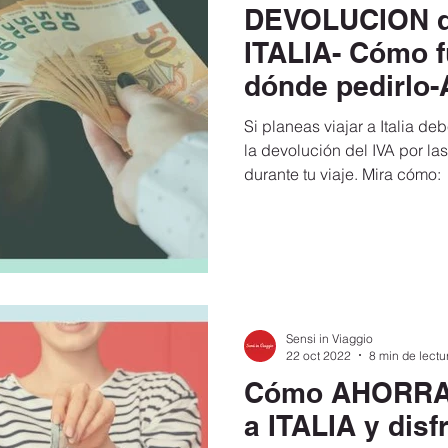
DEVOLUCION de
ensaciones
Viajes y Turismo
Francia
España
ITALIA- Cómo f
dónde pedirlo-
 moverte en
SlowTrip
Turismo inclusivo
Coronav
paso
Si planeas viajar a Italia d
la devolución del IVA por la
durante tu viaje. Mira cómo:
reen Pass Europeo
Viajar a Italia
Requisitos para viaja
 202
Ahorra en tu viaje a Italia
Carta de invitación para 
Sensi in Viaggio
Del Aeropuerto a Roma
Documentos para viajar a Italia 
22 oct 2022
8 min de lectu
Cómo AHORRAR
a ITALIA y disfr