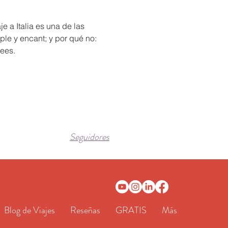
e a Italia es una de las
ple y encant; y por qué no:
ees.
Seguidores
Blog de Viajes
Reseñas
GRATIS
Más