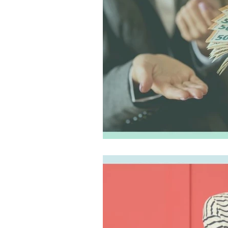
visa y pasaporte
rutas de s
Shooping y compras
Como
Viajar a Italia desde USA
G
Requisitos para viajar a Europa
Devolución del IVA en Italia
Que hacer en Roma