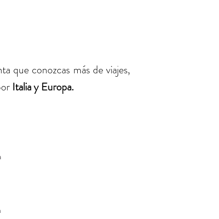
ta que conozcas más de viajes,
or
Italia y Europa.
a
en Europa
a