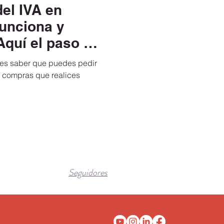
l IVA en
navidad 2019 y año nuevo
unciona y
Aquí el paso a
irus
ebes saber que puedes pedir
s compras que realices
r a Italia
viajar a I
Seguidores
en
Permiso ETIAS